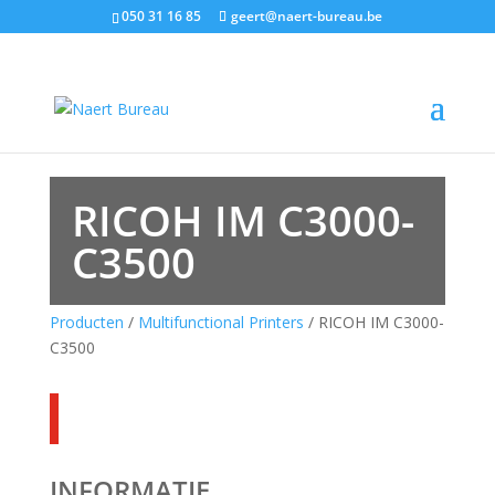
050 31 16 85
geert@naert-bureau.be
RICOH IM C3000-
C3500
Producten
/
Multifunctional Printers
/ RICOH IM C3000-
C3500
INFORMATIE