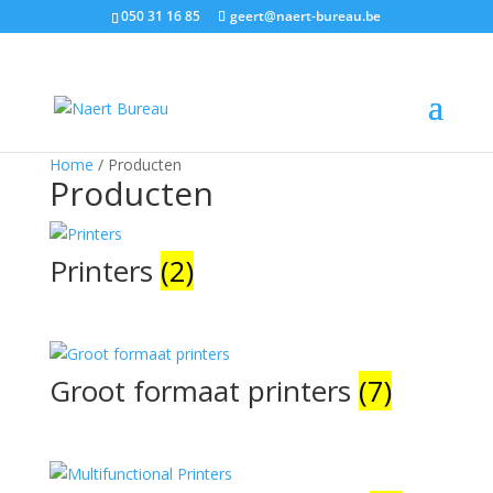
050 31 16 85
geert@naert-bureau.be
Home
/ Producten
Producten
Printers
(2)
Groot formaat printers
(7)